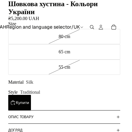
Шовкова хустина - Кольори
України
₴5,200.00 UAH
Size
AH
Region and language selector
/
UK
80 cm
65 cm
55 cm
Material
Silk
Style
Traditional
Купити
ОПИС ТОВАРУ
ДОГЛЯД