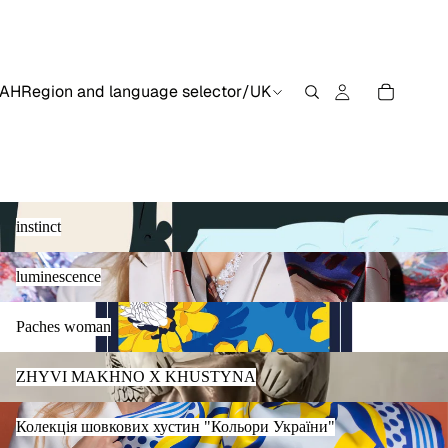
AH
Region and language selector
/
UK
instinct
instinct
luminescence
luminescence
Paches woman
Paches woman
ZHYVI MAKHNO X KHUSTYNA
ZHYVI MAKHNO X KHUSTYNA
Колекція шовкових хустин "Кольори України"
Колекція шовкових хустин "Кольори України"