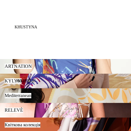
KHUSTYNA
ARTNATION
ARTNATION
KYLYM
KYLYM
КОЛЕКЦІЇ
Mediterranean
Mediterranean
RELEVÈ
RELEVÈ
Квіткова колекція
Квіткова колекція