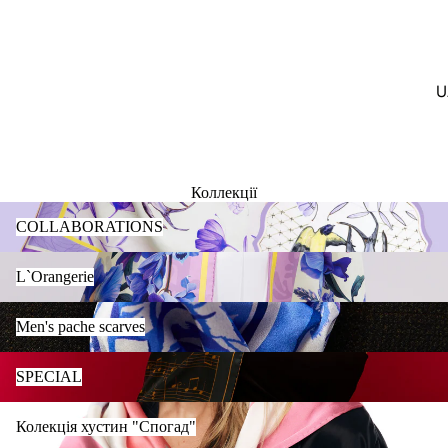
U
Коллекції
COLLABORATIONS
COLLABORATIONS
L`Orangerie
L`Orangerie
Men's pache scarves
Men's pache scarves
SPECIAL
SPECIAL
Колекція хустин "Спогад"
Колекція хустин "Спогад"