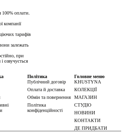
я 100% оплати.
ї компанії
д діючих тарифів
 вони залежать
стійно, при
 і озвучується
ка
Політика
Головне меню
Публічний договір
KHUSTYNA
Оплата й доставка
КОЛЕКЦІЇ
и
Обмін та повернення
МАГАЗИН
ивні
Політика
СТУДІО
и
конфіденційності
НОВИНИ
КОНТАКТИ
ДЕ ПРИДБАТИ