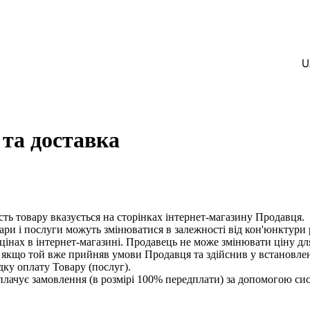
U
та доставка
ість товару вказується на сторінках інтернет-магазину Продавця.
вари і послуги можуть змінюватися в залежності від кон'юнктури
 цінах в інтернет-магазині. Продавець не може змінювати ціну д
, якщо той вже прийняв умови Продавця та здійснив у встановл
ку оплату Товару (послуг).
плачує замовлення (в розмірі 100% передплати) за допомогою сис