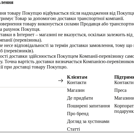
влення
ння товару Покупцю відбувається після надходження від Покупц
тримує Товар за допомогою доставки транспортної компанії.
 повернення товару виконується силами Продавця або транспортно
за рахунок Покупця.
ставки в Інтернет – магазині не вказується, оскільки залежить ві
мпанії (перевізника).
не несе відповідальності за термін доставки замовлення, тому що
іб (перевізників).
тості доставки здійснюється Покупцем Компанії-перевізнику само
у. Точна вартість доставки визначається Компанією-перевізником
ії при доставці товару Покупцю.
Клієнтам
Підтрим
Контакти
Контакти
Магазин
Преса
Де придбати
Магазин
Поширені запитання
Корпорат
подарунк
Про бренд
Догляд за хустинами
Статті