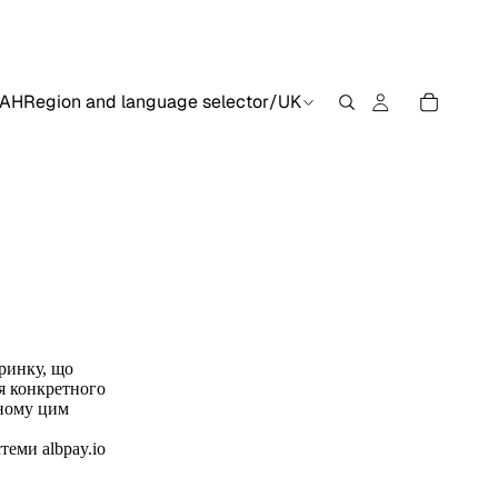
AH
Region and language selector
/
UK
 ринку, що
ля конкретного
еному цим
теми albpay.io