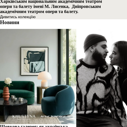
Харківським національним академічним театром
опери та балету імені М. Лисенка, Дніпровським
академічним театром опери та балету.
Дивитись колекціїю
Новини
Шовкова галерея: як українська
Кохання як витвір мистец
хустина стає новим об’єктом
художник Артур Солецьк
колекціонування
музу та колекцію хустин 
закоханих
Шовкова галерея: як українська