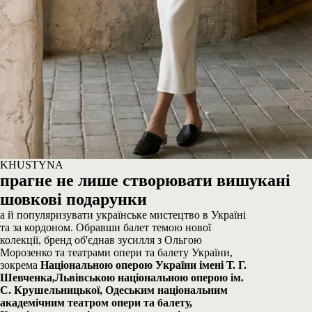
KHUSTYNA
прагне не лише створювати вишукані
шовкові подарунки
а й популяризувати українське мистецтво в Україні
та за кордоном. Обравши балет темою нової
колекції, бренд об'єднав зусилля з Ольгою
Морозенко та театрами опери та балету України,
зокрема
Національною оперою України імені Т. Г.
Шевченка,Львівською національною оперою ім.
С. Крушельницької, Одеським національним
академічним театром опери та балету,