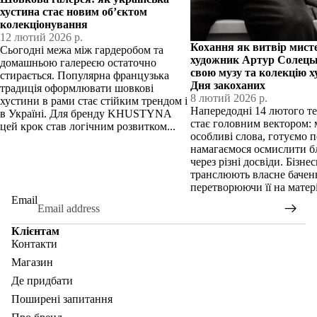
хустина стає новим об’єктом
колекціонування
12 лютий 2026 р.
Кохання як витвір мист
Сьогодні межа між гардеробом та
художник Артур Солець
домашньою галереєю остаточно
свою музу та колекцію х
стирається. Популярна французька
Дня закоханих
традиція оформлювати шовкові
8 лютий 2026 р.
хустини в рами стає стійким трендом і
Напередодні 14 лютого т
в Україні. Для бренду KHUSTYNA
стає головним вектором:
цей крок став логічним розвитком...
особливі слова, готуємо 
намагаємося осмислити б
через різні досвіди. Бізне
транслюють власне бачен
перетворюючи її на матері
Email
Клієнтам
Контакти
Магазин
Де придбати
Поширені запитання