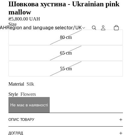
Шовкова хустина - Ukrainian pink
mallow
₴5,800.00 UAH
Size
AH
Region and language selector
/
UK
80 cm
65 cm
55 cm
Material
Silk
Style
Flowers
Не має в наявності
ОПИС ТОВАРУ
ДОГЛЯД