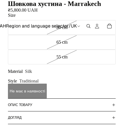
Шовкова хустина - Marrakech
₴5,800.00 UAH
Size
AH
Region and language selector
/
UK
80 cm
65 cm
55 cm
Material
Silk
Style
Traditional
Не має в наявності
ОПИС ТОВАРУ
ДОГЛЯД