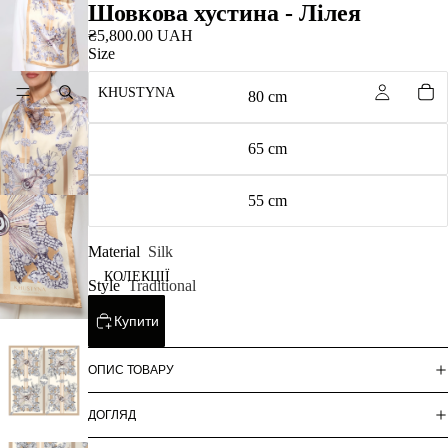
Шовкова хустина - Лілея
₴5,800.00 UAH
Size
KHUSTYNA
80 cm
65 cm
55 cm
Material
Silk
КОЛЕКЦІЇ
Style
Traditional
Купити
ОПИС ТОВАРУ
ДОГЛЯД