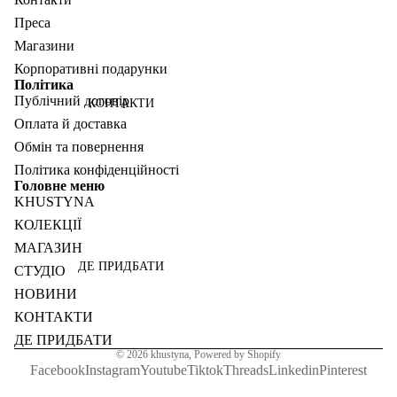
Преса
Магазини
Корпоративні подарунки
Політика
Публічний договір
КОНТАКТИ
Оплата й доставка
Обмін та повернення
Політика конфіденційності
Головне меню
KHUSTYNA
КОЛЕКЦІЇ
МАГАЗИН
ДЕ ПРИДБАТИ
СТУДІО
НОВИНИ
КОНТАКТИ
ДЕ ПРИДБАТИ
© 2026
khustyna
,
Powered by Shopify
Facebook
Instagram
Youtube
Tiktok
Threads
Linkedin
Pinterest