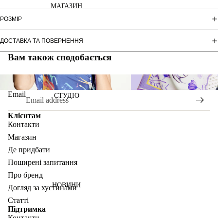
МАГАЗИН
РОЗМІР
ДОСТАВКА ТА ПОВЕРНЕННЯ
Вам також сподобається
ARTNATION
COLLABORATIONS
Email
СТУДІО
Клієнтам
Контакти
Магазин
Де придбати
Поширені запитання
Про бренд
НОВИНИ
Догляд за хустинами
Статті
Підтримка
Контакти