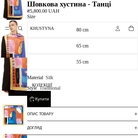
Шовкова хустина - Танці
₴5,800.00 UAH
Size
KHUSTYNA
80 cm
65 cm
55 cm
Material
Silk
КОЛЕКЦІЇ
Style
Traditional
Купити
ОПИС ТОВАРУ
ДОГЛЯД