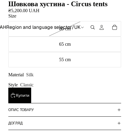
Шовкова хустина - Circus tents
₴5,200.00 UAH
Size
AH
Region and language selector
/
UK
80 cm
65 cm
55 cm
Material
Silk
Style
Classic
Купити
ОПИС ТОВАРУ
ДОГЛЯД