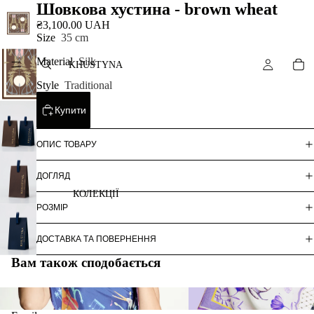
Шовкова хустина - brown wheat
₴3,100.00 UAH
Size
35 cm
Material
Silk
KHUSTYNA
Style
Traditional
Купити
ОПИС ТОВАРУ
ДОГЛЯД
КОЛЕКЦІЇ
РОЗМІР
ДОСТАВКА ТА ПОВЕРНЕННЯ
Вам також сподобається
ARTNATION
COLLABORATIONS