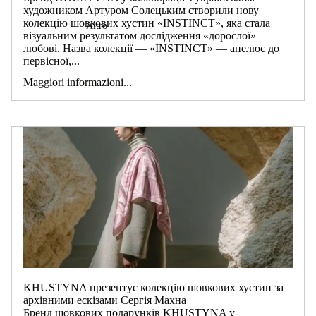
художником Артуром Солецьким створили нову
колекцію шовкових хустин «INSTINCT», яка стала
Altro
візуальним результатом дослідження «дорослої»
любові. Назва колекції — «INSTINCT» — апелює до
первісної,...
Maggiori informazioni...
KHUSTYNA презентує колекцію шовкових хустин за
архівними ескізами Сергія Махна
Бренд шовкових подарунків KHUSTYNA у