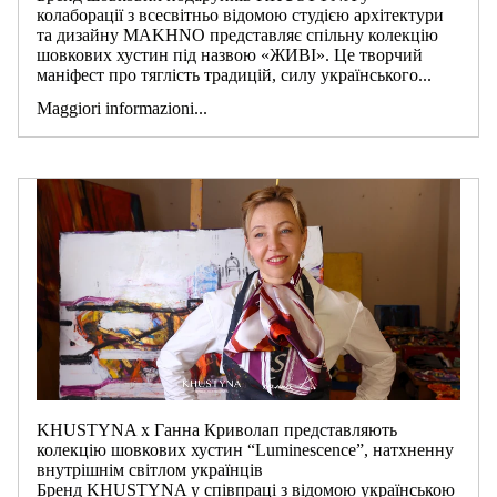
колаборації з всесвітньо відомою студією архітектури
та дизайну MAKHNO представляє спільну колекцію
шовкових хустин під назвою «ЖИВІ». Це творчий
маніфест про тяглість традицій, силу українського...
Maggiori informazioni...
KHUSTYNA х Ганна Криволап представляють
колекцію шовкових хустин “Luminescence”, натхненну
внутрішнім світлом українців
Бренд KHUSTYNA у співпраці з відомою українською