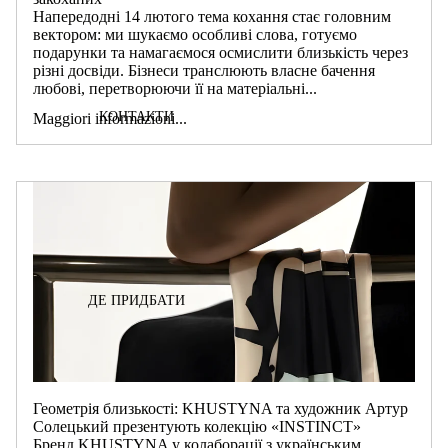
Напередодні 14 лютого тема кохання стає головним
вектором: ми шукаємо особливі слова, готуємо
подарунки та намагаємося осмислити близькість через
різні досвіди. Бізнеси транслюють власне бачення
любові, перетворюючи її на матеріальні...
КОНТАКТИ
Maggiori informazioni...
ДЕ ПРИДБАТИ
Геометрія близькості: KHUSTYNA та художник Артур
Солецький презентують колекцію «INSTINCT»
Бренд KHUSTYNA у колаборації з українським