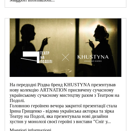
На передодні Різдва бренд KHUSTYNA презентував
нову колекцію ARTNATION присвячену сучасному
українському сучасному мистецтву разом з Театром на
Подолі.
Головною героїнею вечора закритої презентації стала
Ірина Грищенко - відома українська акторка та зірка
Театру на Подолі, яка презентувала нові дизайни
хустин у монолозі своєї героїні з вистави "Сніг у...
Maggiori informazioni...