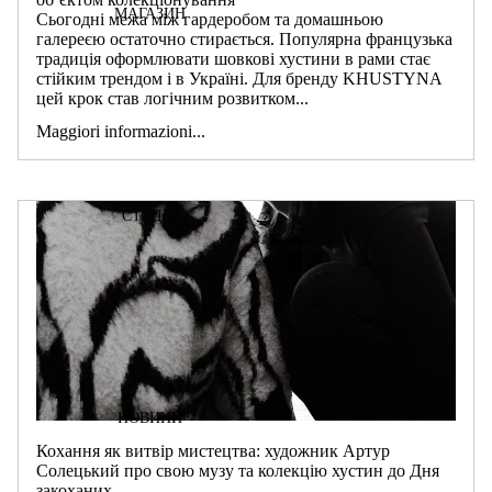
МАГАЗИН
Сьогодні межа між гардеробом та домашньою
галереєю остаточно стирається. Популярна французька
традиція оформлювати шовкові хустини в рами стає
стійким трендом і в Україні. Для бренду KHUSTYNA
цей крок став логічним розвитком...
Maggiori informazioni...
СТУДІО
НОВИНИ
Кохання як витвір мистецтва: художник Артур
Солецький про свою музу та колекцію хустин до Дня
закоханих