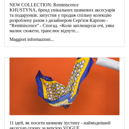
NEW COLLECTION: Reminiscence
KHUSTYNA, бренд унікальних шовкових аксесуарів
та подарунків, запустив у продаж спільну колекцію
розроблену разом з дизайнером Сергієм Карпою -
“Reminiscence” - Спогад. «Коли заплющуєш очі, уява
малює сюжети, транслює відчуте...
Maggiori informazioni...
11 ідей, як носити шовкову хустину - наймодніший
аксесуар сезону за версією VOGUE