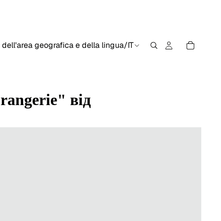
 dell'area geografica e della lingua
/
IT
angerie" від