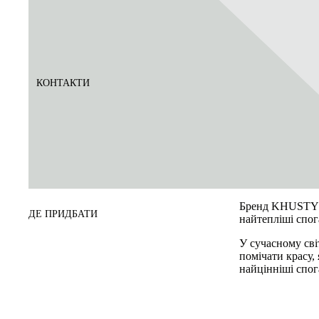
КОНТАКТИ
Бренд KHUSTYN
ДЕ ПРИДБАТИ
найтепліші спог
У сучасному сві
помічати красу, 
найцінніші спог