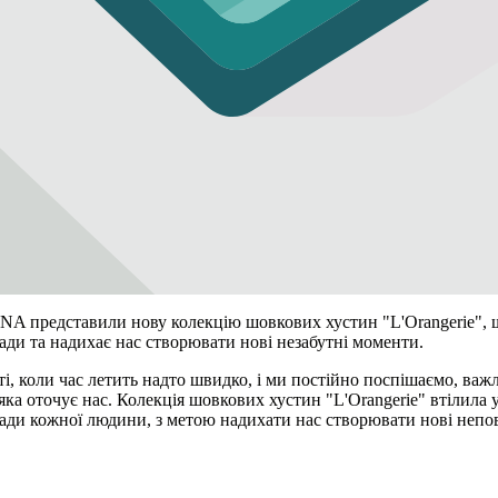
A представили нову колекцію шовкових хустин
"L'Orangerie"
, 
ади та надихає нас створювати нові незабутні моменти.
ті, коли час летить надто швидко, і ми постійно поспішаємо, важ
яка оточує нас.
Колекція шовкових хустин "L'Orangerie" втілила у
ади кожної людини, з метою надихати нас створювати нові непо