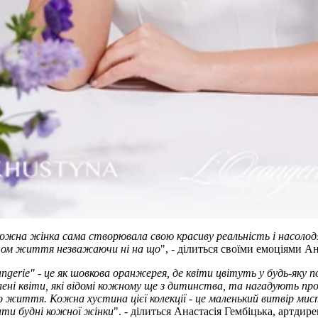
ожна жінка сама створювала свою красиву реальність і насоло
ом життя незважаючи ні на що
", - ділиться своїми емоціями А
ngerie" - це як шовкова оранжерея, де квіти цвітуть у будь-яку п
лені квіти,
які відомі кожному ще з дитинства, та нагадують пр
життя. Кожна хустина цієї колекції - це маленький витвір мис
ити будні кожної жінки
"
.
- ділиться Анастасія Гембіцька, артдир