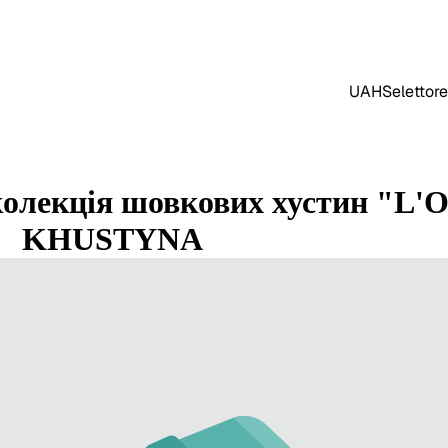
UAH
Selettore
олекція шовкових хустин "L'Or
KHUSTYNA