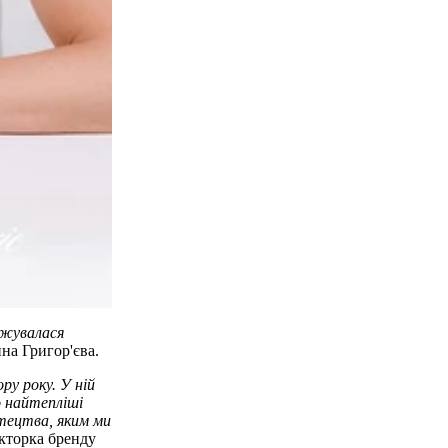
джувалася
нна Григор'єва
.
ору року.
У ній
о найтепліші
тецтва, яким ми
екторка бренду