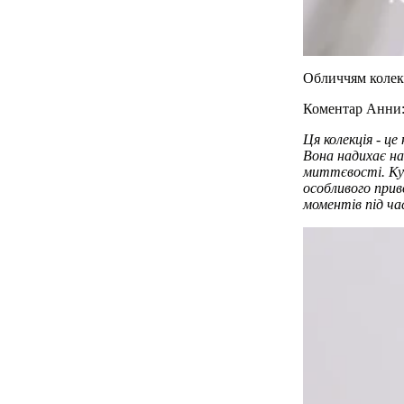
Обличчям колекц
Коментар Анни
Ця колекція - ц
Вона надихає н
миттєвості. Ку
особливого прив
моментів під час