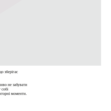
що зберігає
ливо не забувати
 собі
вторні моменти.