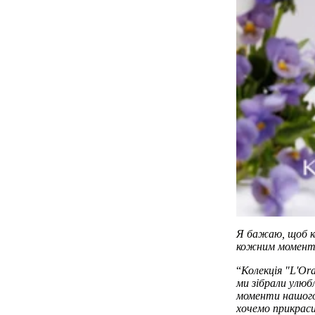
Я бажаю, щоб к
кожним момент
“
Колекція "L'Ora
ми зібрали улюб
моменти нашого 
хочемо прикрас