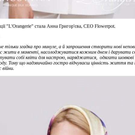
ії "L'Orangerie" стала
Анна Григор'єва, CEO Flowerpot.
:
е не тільки згадка про минуле, а й запрошення створити нові неп
ас жити в моменті, насолоджуватися кожним днем і дарувати со
пувати собі квіти для настрою, наряджатися, одягати шовкові 
оду.
Тому що надзвичайно гостро відчуваєш цінність життя та
 війни.