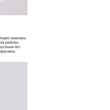
овторні моменти.
бі радість
хустини без
 приємних