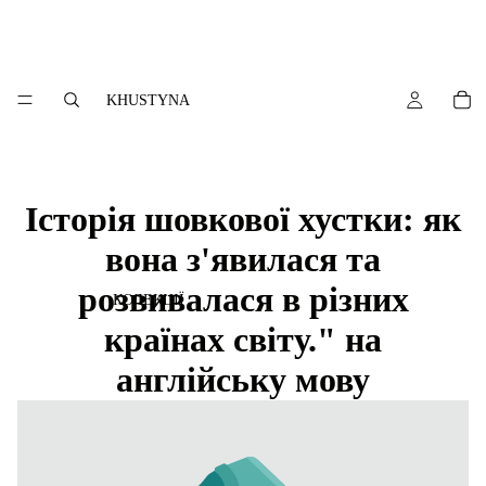
KHUSTYNA
Історія шовкової хустки: як
вона з'явилася та
розвивалася в різних
КОЛЕКЦІЇ
країнах світу." на
англійську мову