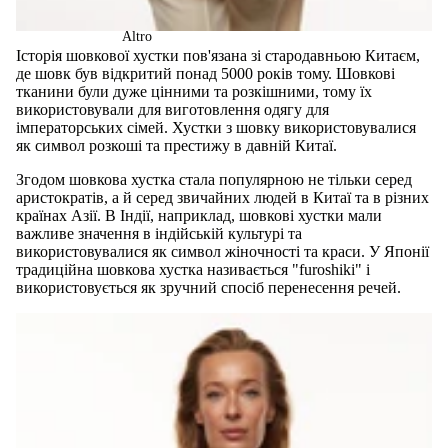
Altro
Історія шовкової хустки пов'язана зі стародавньою Китаєм,
де шовк був відкритий понад 5000 років тому. Шовкові
тканини були дуже цінними та розкішними, тому їх
використовували для виготовлення одягу для
імператорських сімей. Хустки з шовку використовувалися
як символ розкоші та престижу в давній Китаї.
Згодом шовкова хустка стала популярною не тільки серед
аристократів, а й серед звичайних людей в Китаї та в різних
країнах Азії. В Індії, наприклад, шовкові хустки мали
важливе значення в індійській культурі та
використовувалися як символ жіночності та краси. У Японії
традиційна шовкова хустка називається "furoshiki" і
використовується як зручний спосіб перенесення речей.