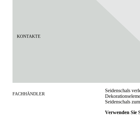
KONTAKTE
Seidenschals ver
FACHHÄNDLER
Dekorationselemen
Seidenschals zu
Verwenden Sie S