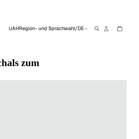
UAH
Region- und Sprachwahl
/
DE
chals zum